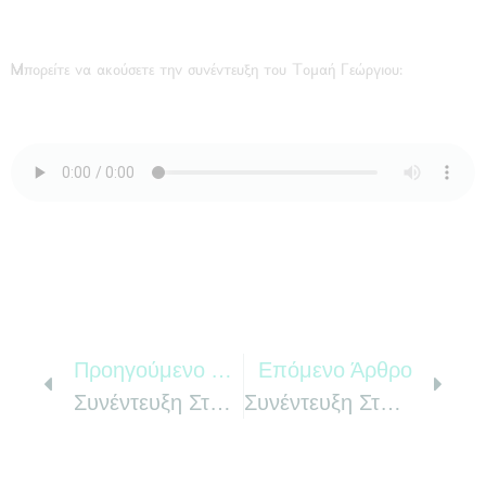
Μπορείτε να ακούσετε την συνέντευξη του Τομαή Γεώργιου:
Προηγούμενο Άρθρο
Επόμενο Άρθρο
Συνέντευξη Στην Εκπομπή Face To Face
Συνέντευξη Στην Εκπομπή Ιατρικές Συναντήσεις